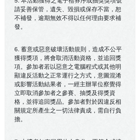
5. 本活動獲得之電子禮券序或抽獎獎項號
請妥善保管，遺失、毀損或保存不當，恕
不補發，逾期無效不得以任何理由要求補
發。
6. 蓄意或惡意破壞活動規則，造成不公平
獲得獎項，將會取消活動資格，並追回獎
項。參加者若以惡意之電腦程式或其他明
顯違反活動之正常運行之方式，意圖混淆
或影響活動結果者，一經主辦單位察覺得
立即取消參加者之參賽、抽獎及得獎資
格，並得追回獎品。參加者對於因違反相
關規定所產生之一切法律責成，需自行負
擔。