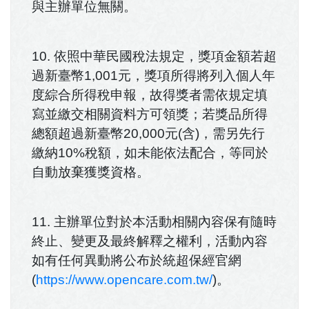
與主辦單位無關。
10. 依照中華民國稅法規定，獎項金額若超
過新臺幣1,001元，獎項所得將列入個人年
度綜合所得稅申報，故得獎者需依規定填
寫並繳交相關資料方可領獎；若獎品所得
總額超過新臺幣20,000元(含)，需另先行
繳納10%稅額，如未能依法配合，等同於
自動放棄獲獎資格。
11. 主辦單位對於本活動相關內容保有隨時
終止、變更及最終解釋之權利，活動內容
如有任何異動將公布於統超保經官網
(
https://www.opencare.com.tw/
)。