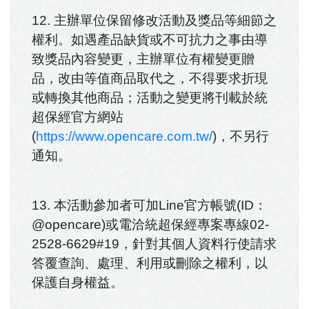
12. 主辦單位保留修改活動及獎品等細節之
權利。如遇產品缺貨或不可抗力之事由導
致獎品內容變更，主辦單位有權變更贈
品，改由等值商品取代之，不得要求折現
或轉換其他商品；活動之變更將刊載於統
超保經官方網站
(
https://www.opencare.com.tw/
)，不另行
通知。
13. 本活動參加者可加Line官方帳號(ID：
@opencare)或電洽統超保經專案專線02-
2528-6629#19，針對其個人資料行使請求
答覆查詢、處理、利用或刪除之權利，以
保護自身權益。