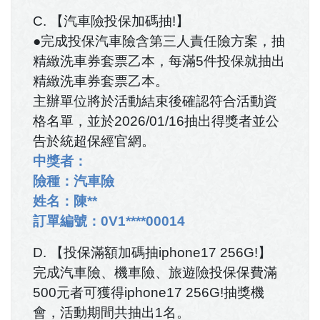
C. 【汽車險投保加碼抽!】
●完成投保汽車險含第三人責任險方案，抽
精緻洗車券套票乙本，每滿5件投保就抽出
精緻洗車券套票乙本。
主辦單位將於活動結束後確認符合活動資
格名單，並於2026/01/16抽出得獎者並公
告於統超保經官網。
中獎者：
險種：汽車險
姓名：陳**
訂單編號：0V1****00014
D. 【投保滿額加碼抽iphone17 256G!】
完成汽車險、機車險、旅遊險投保保費滿
500元者可獲得iphone17 256G!抽獎機
會，活動期間共抽出1名。