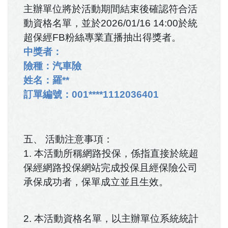
主辦單位將於活動期間結束後確認符合活
動資格名單，並於2026/01/16 14:00於統
超保經FB粉絲專業直播抽出得獎者。
中獎者：
險種：汽車險
姓名：羅**
訂單編號：001****1112036401
五、 活動注意事項：
1. 本活動所稱網路投保，係指直接於統超
保經網路投保網站完成投保且經保險公司
承保成功者，保單成立並且生效。
2. 本活動資格名單，以主辦單位系統統計