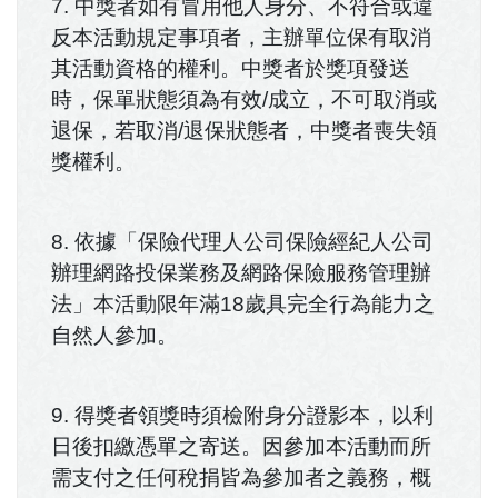
7. 中獎者如有冒用他人身分、不符合或違
反本活動規定事項者，主辦單位保有取消
其活動資格的權利。中獎者於獎項發送
時，保單狀態須為有效/成立，不可取消或
退保，若取消/退保狀態者，中獎者喪失領
獎權利。
8. 依據「保險代理人公司保險經紀人公司
辦理網路投保業務及網路保險服務管理辦
法」本活動限年滿18歲具完全行為能力之
自然人參加。
9. 得獎者領獎時須檢附身分證影本，以利
日後扣繳憑單之寄送。因參加本活動而所
需支付之任何稅捐皆為參加者之義務，概