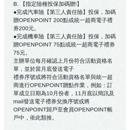
B. 【指定險種投保加碼贈!】
●完成汽車險【第三人責任險】投保，加碼
贈OPENPOINT 200點或統一超商電子禮
券200元。
●完成機車險【第三人責任險】投保，加碼
贈OPENPOINT 75點或統一超商電子禮券
75元。
主辦單位每月確認上月份符合活動資格名
單，並於當月底發送電子
禮券序號或將符合活動資格名單與統一超
商進行OPENPOINT贈點作業，例如：訂
單成立日期為10月份者，11月底以簡訊及
mail發送電子禮券兌換序號或將
OPENPOINT歸戶至會員OPENPOINT帳
戶中，依此類推。