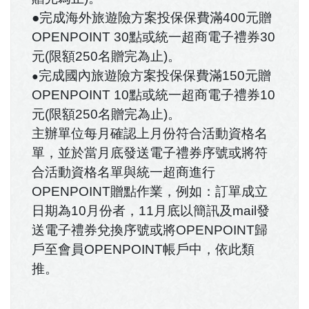
●完成海外旅遊險方案投保保費滿400元贈
OPENPOINT 30點或統一超商電子禮券30
元(限額250名贈完為止)。
完成國內旅遊險方案投保保費滿150元贈
●
OPENPOINT 10點或統一超商電子禮券10
元(限額250名贈完為止)。
主辦單位每月確認上月份符合活動資格名
單，並於當月底發送電子禮券序號或將符
合活動資格名單與統一超商進行
OPENPOINT贈點作業，例如：訂單成立
日期為10月份者，11月底以簡訊及mail發
送電子禮券兌換序號或將OPENPOINT歸
戶至會員OPENPOINT帳戶中，依此類
推。