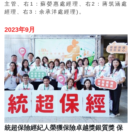
主管、右1：蘇嫈惠處經理、右2：蔣筑涵處
經理、右3：余承洋處經理)。
2023年9月
統超保險經紀人榮獲保險卓越獎銀質獎 保