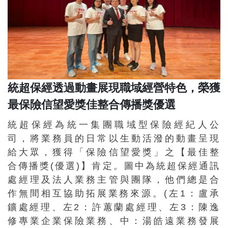
統超保經透過動畫展現職域經營特色，榮獲
最保險信望愛獎佳整合傳播獎優選
統超保經為統一集團職域型保險經紀人公
司，將業務員的日常以生動活潑的動畫呈現
給大眾，獲得「保險信望愛獎」之【最佳整
合傳播獎(優選)】肯定。圖中為統超保經通訊
處經理及法人業務主管與團隊，他們總是合
作無間相互協助拓展業務來源。(左1：盧承
鑛處經理、左2：許蕙蘭處經理、左3：陳逸
修專業企業保險業務、中：湯皓遠業務發展