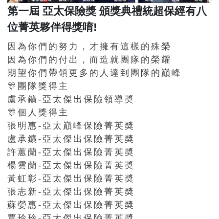
第一屆 亞太保險獎 頒獎典禮 統超保經有八
位菁英夥伴得獎唷!
因為你們的努力，才擁有這樣的殊榮
因為你們的付出，而造就團隊的榮耀
期望你們帶領更多的人達到團隊的巔峰
🎊團隊獎得主
盧承鑛-亞太傑出保險領導奬
🎊個人獎得主
張明惠-亞太巔峰保險菁英奬
盧承鑛-亞太傑出保險菁英奬
許蕙蘭-亞太傑出保險菁英奬
楊雲蘭-亞太傑出保險菁英奬
黃虹彰-亞太傑出保險菁英奬
張志新-亞太傑出保險菁英奬
蘇嫈惠-亞太傑出保險菁英奬
賈玲玲-亞太傑出保險菁英奬