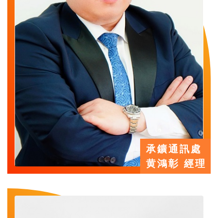
承鑛通訊處
黄鴻彰 經理