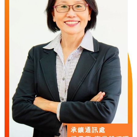
承鑛通訊處