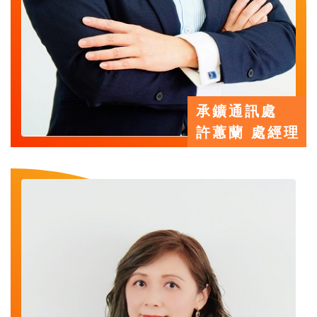
承鑛通訊處
許蕙蘭 處經理