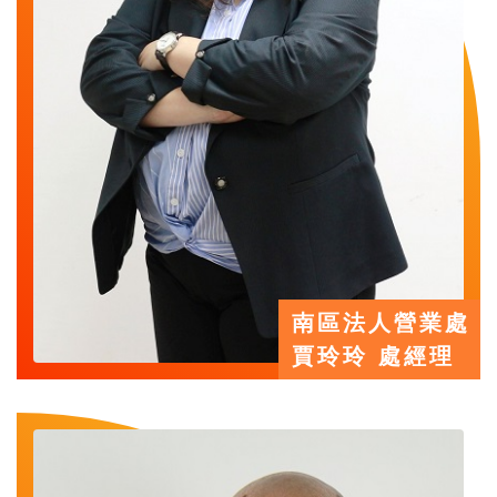
南區法人營業處
賈玲玲 處經理