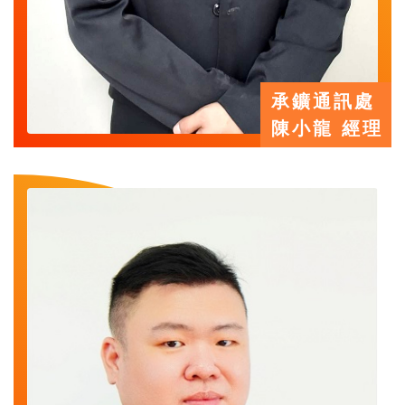
承鑛通訊處
陳小龍 經理