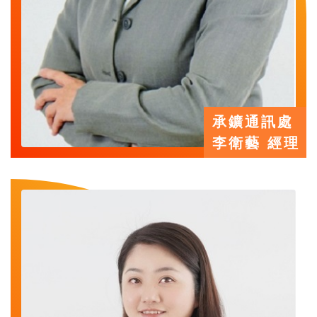
承鑛通訊處
李衛藝 經理