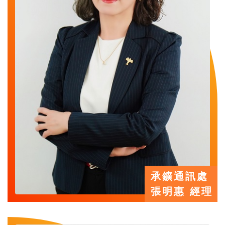
承鑛通訊處
張明惠 經理