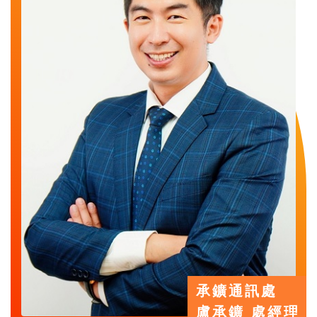
承鑛通訊處
盧承鑛 處經理