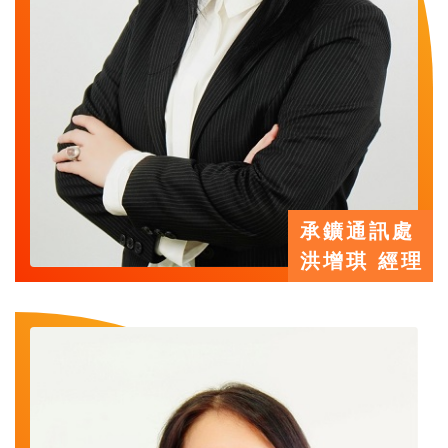
承鑛通訊處
洪增琪 經理