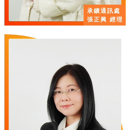
承鑛通訊處
張正興 經理