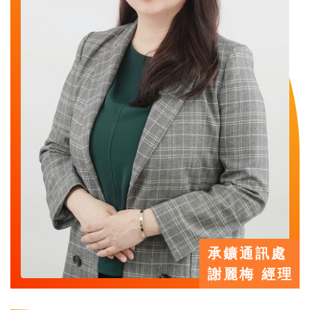
承鑛通訊處
謝麗梅 經理