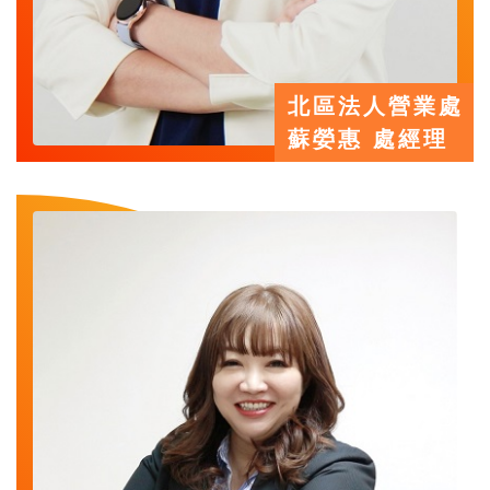
北區法人營業處
蘇嫈惠 處經理